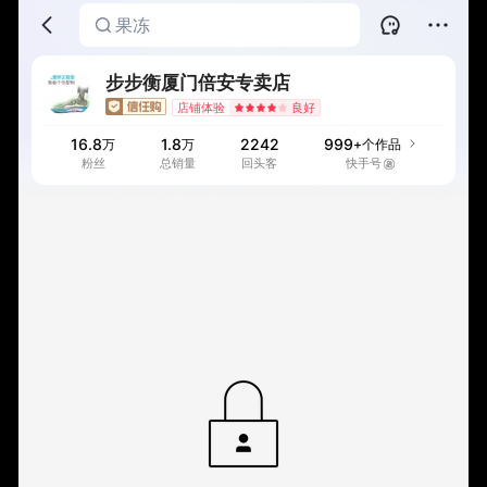
果冻
运动鞋
纽扣